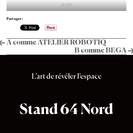
SLEEK
Partager :
Navigation
A comme ATELIER ROBOTIQ
B comme BEGA
de
Stand 64
l’article
L’art de révéler l’espace
Stand 64 Nord