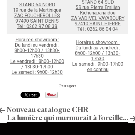
STAND 64 SUD
STAND 64 NORD
5B rue Pierre Emilien
19 rue de la Martinique
Kichenapanaidou
ZAC FOUCHEROLLES
ZA VADIVEL VAYABOURY
97490 SAINT DENIS
97410 SAINT PIERRE
Tél : 0262 97 08 38
Tél : 0262 86 04 04
Horaires showroom :
Horaires showroom :
Du lundi au vendredi :
Du lundi au vendredi :
8h00-12h00 / 13h30-
8h00-12h00 / 13h30-
17h30
17h30
Le vendredi : 8h00-12h00
Le samedi : 9h00-17h00
/ 13h30-17h00
en continu
Le samedi : 9h00-12h30
Partager :
Navigation
Nouveau catalogue CHR
La lumière qui murmurait à l’oreille…
de
Stand 64
l’article