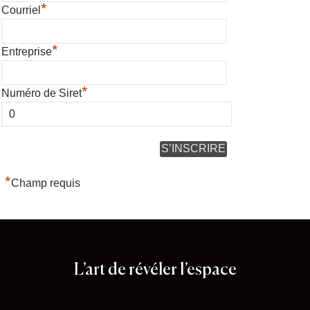
*
Courriel
*
Entreprise
*
Numéro de Siret
*
Champ requis
Stand 64
L’art de révéler l’espace