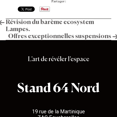
Partager :
Navigation
Révision du barème ecosystem
Lampes.
de
Offres exceptionnelles suspensions
l’article
Stand 64
L’art de révéler l’espace
Stand 64 Nord
19 rue de la Martinique