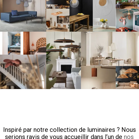
Grass 2
Oyster
Oyster
Oyster
Ballon 2
Pales
Pales
précieuses
précieuses
Satelise 3
Totana 1
Ballons 1
Satelise 2
Grass 1
Terra
Pales précieuses
Inspiré par notre collection de luminaires ? Nous
serions ravis de vous accueillir dans l’un de
nos