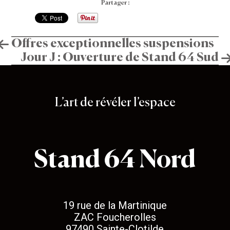
Partager :
Navigation
Offres exceptionnelles suspensions
Jour J : Ouverture de Stand 64 Sud
de
Stand 64
l’article
L’art de révéler l’espace
Stand 64 Nord
19 rue de la Martinique
ZAC Foucherolles
97490 Sainte-Clotilde