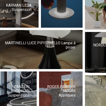
KARMAN LEDA
Suspension
MARTINELLI LUCE PIPISTRELLO Lampe à
NORDL
poser
PANZERI
ROGER PRADIER
BROOKLYN
HOGAR
Suspensions
Appliques