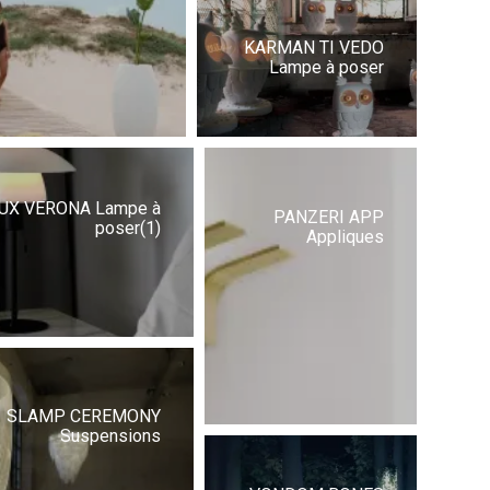
KARMAN TI VEDO
Lampe à poser
UX VERONA Lampe à
PANZERI APP
poser(1)
Appliques
SLAMP CEREMONY
Suspensions