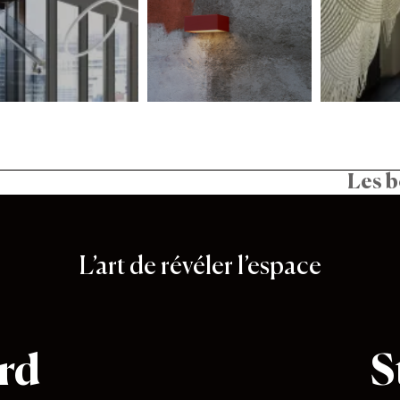
Les b
L’art de révéler l’espace
rd
S