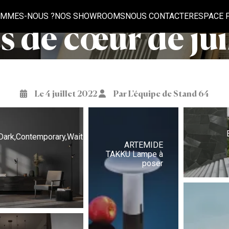
OMMES-NOUS ?
NOS SHOWROOMS
NOUS CONTACTER
ESPACE 
s de cœur de jui
Le 4 juillet 2022
Par L'équipe de Stand 64
Dark,Contemporary,Waiting,Room,Interior,With,Wooden,Sideboard
ARTEMIDE
TAKKU Lampe à
poser