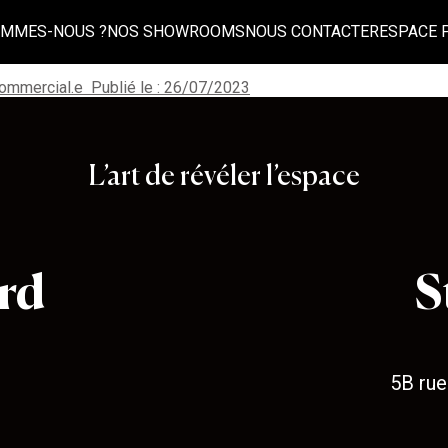
OMMES-NOUS ?
NOS SHOWROOMS
NOUS CONTACTER
ESPACE 
alternance974
 commercial.e
Publié le : 26/07/2023
L’art de révéler l’espace
rd
S
5B rue