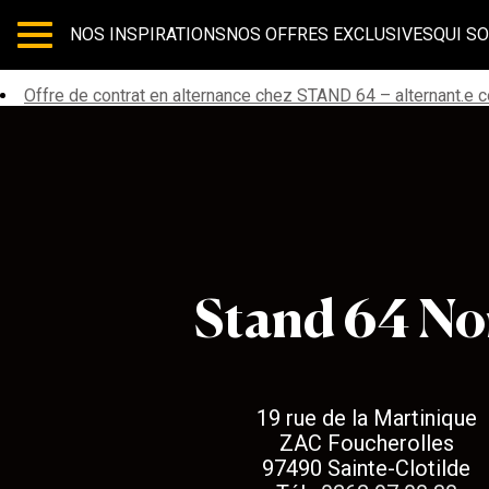
NOS INSPIRATIONS
NOS OFFRES EXCLUSIVES
QUI S
Les articles avec le hashtag : 
Offre de contrat en alternance chez STAND 64 – alternant.e
Stand 64
Stand 64 No
19 rue de la Martinique
ZAC Foucherolles
97490 Sainte-Clotilde