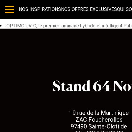
NOS INSPIRATIONS
NOS OFFRES EXCLUSIVES
QUI S
Les articles avec le hashtag : c
OPTIMO UV-C, le premier luminaire hybride et intelligent
Publ
Stand 64
Stand 64 No
19 rue de la Martinique
ZAC Foucherolles
97490 Sainte-Clotilde