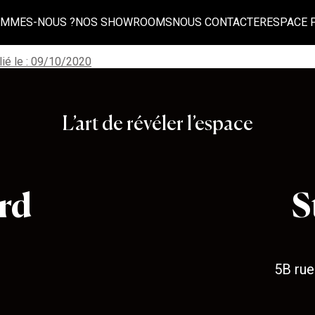
OMMES-NOUS ?
NOS SHOWROOMS
NOUS CONTACTER
ESPACE 
ovid19
ié le : 09/10/2020
L’art de révéler l’espace
rd
S
5B rue