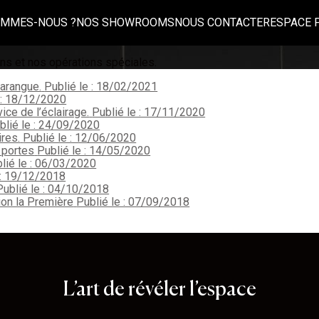
OMMES-NOUS ?
NOS SHOWROOMS
NOUS CONTACTER
ESPACE 
ns et nos opérations spéciales.
varangue.
Publié le : 18/02/2021
 : 18/12/2020
ice de l’éclairage.
Publié le : 17/11/2020
blié le : 24/09/2020
res.
Publié le : 12/06/2020
 portes
Publié le : 14/05/2020
lié le : 06/03/2020
 : 19/12/2018
Publié le : 04/10/2018
ion la Première
Publié le : 07/09/2018
L’art de révéler l’espace