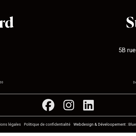
rd
S
5B rue
30
D
ions légales
Politique de confidentialité
Blu