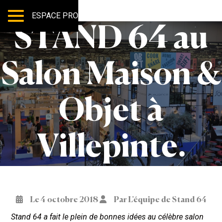
ESPACE PRO
STAND 64 au
Salon Maison &
Objet à
Villepinte.
Le 4 octobre 2018
Par L'équipe de Stand 64
Stand 64 a fait le plein de bonnes idées au célèbre salon