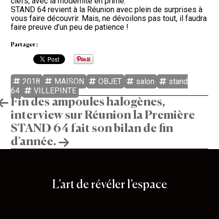
clefs, avec la modernité en prime.
STAND 64 revient à la Réunion avec plein de surprises à
vous faire découvrir. Mais, ne dévoilons pas tout, il faudra
faire preuve d’un peu de patience !
Partager :
2018
MAISON
OBJET
salon
stand
64
VILLEPINTE
Navigation
Fin des ampoules halogènes,
interview sur Réunion la Première
de
STAND 64 fait son bilan de fin
l’article
d’année.
Stand 64
L’art de révéler l’espace